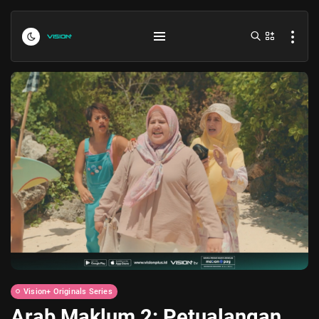
Indonesia vs Kamboja Hari Ini...
July 27, 2026
4 Min
Formula 1 Hungarian Grand Prix...
July 23, 2026
4 Min
Vision+ Originals Series
Arab Maklum 2: Petualangan