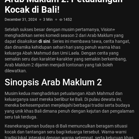
Jadwal ASEAN Hyundai Cup 2026...
Kocak di Bali!
July 22, 2026
3 Min
December 31, 2024
3 Min
1452
Setelah sukses besar dengan musim pertamanya, Vision+
menghadirkan series komedi season 2 dari Arab Maklum yang
dapat disaksikan
di sini
. Series ini membawa tawa, cerita hangat,
dan dinamika kehidupan sehari-hari yang penuh warna khas
keluarga Abah Mahmud dan Umi Laela. Dengan cerita yang
semakin seru dan karakter-karakter yang semakin berkembang,
Arab Maklum 2 dijamin menjadi tontonan yang tak boleh
dilewatkan.
Sinopsis Arab Maklum 2
Musim kedua menghadirkan petualangan Abah Mahmud dan
keluarganya saat mereka berlibur ke Bali. Di pulau dewata ini,
mereka berkesempatan menjelajahi berbagai tradisi serta budaya
yang unik khas Bali dimana penuh dengan kejutan dan pengalaman
seru tak terduga.
Keanekaragaman budaya di Bali memunculkan beragam situasi
kocak dan tantangan seru bagi keluarga tersebut. Warna-warni
tradisi lokal, interaksi dengan warga setempat, serta kelucuan khas