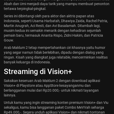
Abah dan Umi menjadi daya tarik yang mampu membuat penonton
tertawa terpingkal-pingkal.
Series ini dibintangi oleh para aktor dan aktris papan atas
Indonesia, seperti Usama Harbatah, Dhawiya Zaida, Rachel Patria,
Martin Anugrah, Aci Resti, dan Avi Basalamah. Ditambah lagi,
musim kedua ini semakin menarik dengan kehadiran sejumlah
pemain baru, termasuk Ananta Rispo, Zidni Hakim, dan Patricia
Gouw.
Arab Maklum 2 tetap mempertahankan ciri khasnya yaitu humor
yang segar namun tidak berlebihan, dipadu dengan dialog yang
ringan. Kisah yang diangkat juga relatable, mencerminkan realitas
banyak keluarga di Indonesia.
Streaming di Vision+
Saksikan keseruan Arab Maklum 2 dengan download aplikasi
Vision+ di Playstore atau AppStore kesayanganmu dan
berlangganan mulai dari Rp20.000,- untuk nikmati tayangan
lainnya.
Untuk kamu yang ingin streaming konten premium Vision+ dan Viu
sekaligus, kamu bisa langganan paket Combo MeVVah seharga
Rp49.000,-. Segera unduh aplikasi Vision+ dan nikmati tontonan