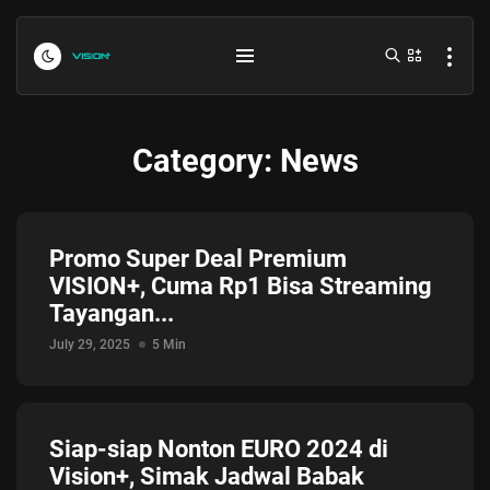
Category:
News
Promo Super Deal Premium
VISION+, Cuma Rp1 Bisa Streaming
Tayangan...
Indonesia vs Kamboja Hari Ini...
July 27, 2026
4 Min
July 29, 2025
5 Min
Formula 1 Hungarian Grand Prix...
July 23, 2026
4 Min
Siap-siap Nonton EURO 2024 di
Vision+, Simak Jadwal Babak