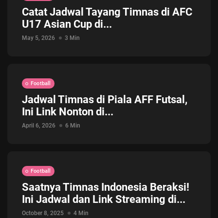
Catat Jadwal Tayang Timnas di AFC
Jadwal ASEAN Hyundai Cup 2026...
U17 Asian Cup di...
July 22, 2026
3 Min
May 5, 2026
3 Min
Football
Jadwal Timnas di Piala AFF Futsal,
Ini Link Nonton di...
April 6, 2026
6 Min
Football
Saatnya Timnas Indonesia Beraksi!
Ini Jadwal dan Link Streaming di...
October 8, 2025
4 Min