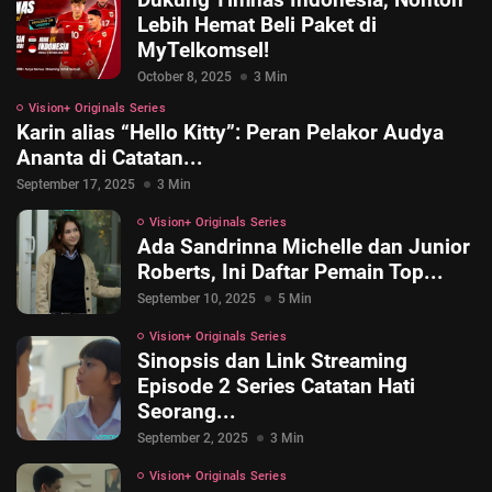
Lebih Hemat Beli Paket di
MyTelkomsel!
October 8, 2025
3 Min
Vision+ Originals Series
Karin alias “Hello Kitty”: Peran Pelakor Audya
Ananta di Catatan...
September 17, 2025
3 Min
Vision+ Originals Series
Ada Sandrinna Michelle dan Junior
Roberts, Ini Daftar Pemain Top...
September 10, 2025
5 Min
© 2026 Vision+. All rights reserved.
Vision+ Originals Series
Sinopsis dan Link Streaming
Episode 2 Series Catatan Hati
Seorang...
September 2, 2025
3 Min
Vision+ Originals Series