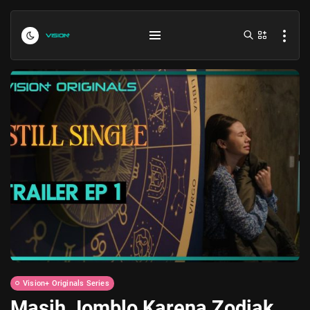
Indonesia vs Kamboja Hari Ini...
July 27, 2026
4 Min
Formula 1 Hungarian Grand Prix...
July 23, 2026
4 Min
Vision+ Originals Series
Masih Jomblo Karena Zodiak,