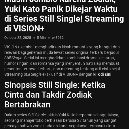
Jadwal ASEAN Hyundai Cup 2026...
Yuki Kato Panik Dikejar Waktu
July 22, 2026
3 Min
di Series Still Single! Streaming
di VISION+
October 22, 2025
5 Min
3012
VISION+ kembali menghadirkan kisah romantis yang hangat dan
relevan bagi generasi muda lewat series original terbaru berjudul
Still Single
. Serial ini menghadirkan kombinasi drama keluarga,
humor ringan, dan romansa yang menyentuh hati siap membuat
penonton tertawa, terharu, dan merenung tentang arti cinta sejati.
Streaming
Still Single
eksklusif di VISION+ dengan
klik
di sini.
Sinopsis Still Single: Ketika
Cinta dan Takdir Zodiak
Bertabrakan
Dalam series
Still Single
, aktris Yuki Kato berperan sebagai Maya,
seorang manajer toko perhiasan berusia 27 tahun yang sangat
percaya bahwa zodiak adalah kunci segalanya termasuk cinta.