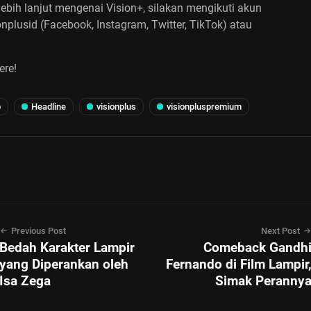
 lebih lanjut mengenai Vision+, silakan mengikuti akun
onplusid (Facebook, Instagram, Twitter, TikTok) atau
ere!
p
Headline
visionplus
visionpluspremium
Previous Post
Next Post
Bedah Karakter Lampir
Comeback Gandh
yang Diperankan oleh
Fernando di Film Lampir
Isa Zega
Simak Peranny