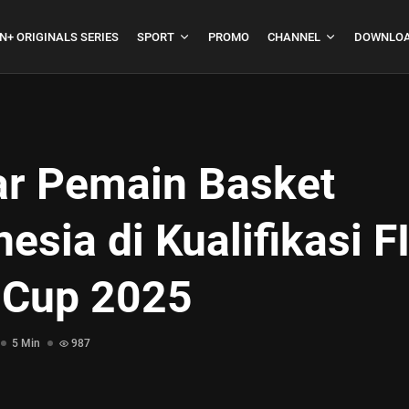
N+ ORIGINALS SERIES
SPORT
PROMO
CHANNEL
DOWNLOA
ar Pemain Basket
boja
Formula 1 Hungarian
nesia di Kualifikasi 
Grand Prix...
July 23, 2026
4 Min
 Cup 2025
5 Min
987