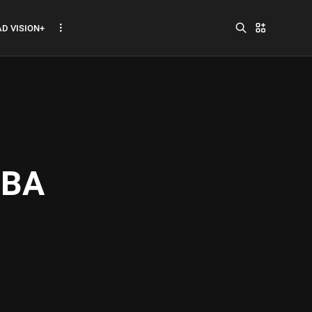
D VISION+
Jadwal ASEAN Hyundai
FIBA
Cup 2026...
July 22, 2026
3 Min