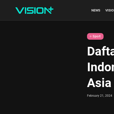
NEWS
VISIO
Sport
Daft
Indonesia vs Kam
Indo
Hari Ini...
July 27, 2026
4 Min
Asia
February 21, 2024