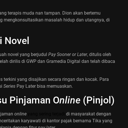
rang terapis muda nan tampan. Dion akan bertemu
 mengkonsultasikan masalah hidup dan utangnya, di
i Novel
uah novel yang berjudul
Pay Sooner or Later
, ditulis oleh
elah dirilis di GWP dan Gramedia Digital dan telah dibaca
s terkini yang disajikan secara ringan dan kocak. Para
si
Series
Pay Later bisa memuaskan.
su Pinjaman O
nline
(Pinjol)
injaman
online
yang sering terjadi
di masyarakat dengan
nceritakan karyawati di kantor pajak bernama Tika yang
belanja dengan fitur
pay later
.