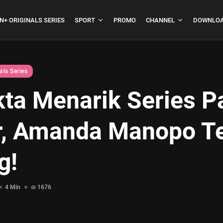
N+ ORIGINALS SERIES
SPORT
PROMO
CHANNEL
DOWNLOA
als Series
kta Menarik Series P
boja
Formula 1 Hungarian
r, Amanda Manopo Ter
Grand Prix...
July 23, 2026
4 Min
g!
4 Min
1676