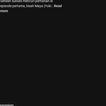
Setelah sukses mencuri perhatian di
episode pertama, kisah Maya (Yuki…
Read
more
uspremium