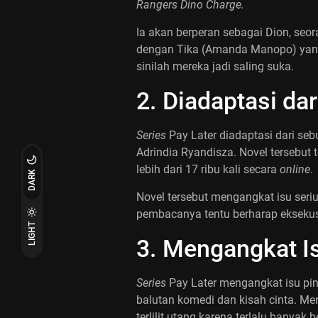
Rangers Dino Charge.
Ia akan berperan sebagai Dion, seo
dengan Tika (Amanda Manopo) yang
sinilah mereka jadi saling suka.
2. Diadaptasi dar
Series
Pay Later diadaptasi dari seb
Adrindia Ryandisza. Novel tersebut t
lebih dari 17 ribu kali secara
online
.
DARK
Novel tersebut mengangkat isu seriu
pembacanya tentu berharap ekseku
LIGHT
3. Mengangkat I
Series
Pay Later mengangkat isu p
balutan komedi dan kisah cinta. Me
terlilit utang karena terlalu banyak 