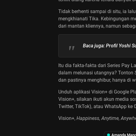
Tidak berhenti sampai di situ, ia la
mengkhianati Tika. Kebingungan me
dari mantan kliennya, namun sebag
Baca juga:
Profil Yoshi S
Itu dia fakta-fakta dari S
eries
Pay La
dalam melunasi utangnya? Tonton
dan pastinya menghibur, hanya di
w
Unduh aplikasi Vision+ di Google Pl
Vision+, silakan ikuti akun media so
Twitter, TikTok), atau WhatsApp ke 
Vision+,
Happiness, Anytime, Anywhe
Amanda Man