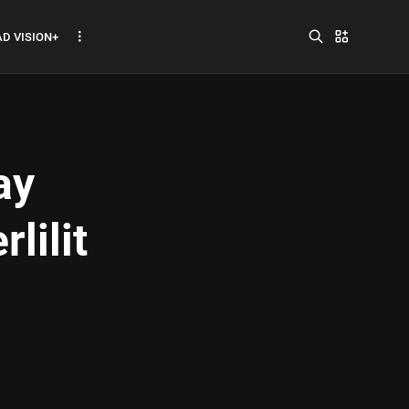
D VISION+
ay
Jadwal ASEAN Hyundai
lilit
Cup 2026...
July 22, 2026
3 Min