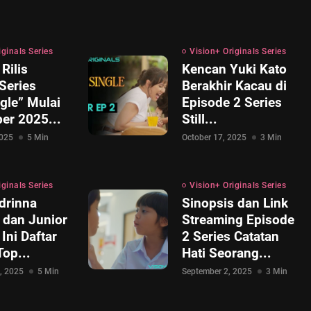
iginals Series
Vision+ Originals Series
Rilis
Kencan Yuki Kato
 Series
Berakhir Kacau di
ngle” Mulai
Episode 2 Series
er 2025...
Still...
2025
5 Min
October 17, 2025
3 Min
iginals Series
Vision+ Originals Series
drinna
Sinopsis dan Link
 dan Junior
Streaming Episode
Ini Daftar
2 Series Catatan
op...
Hati Seorang...
, 2025
5 Min
September 2, 2025
3 Min