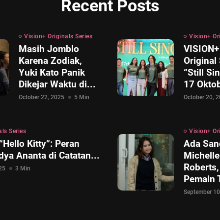
Recent Posts
Vision+ Originals Series
Vision+ Or
Masih Jomblo
VISION+ 
Karena Zodiak,
Original
Yuki Kato Panik
“Still Si
Dikejar Waktu di...
17 Oktob
October 22, 2025
5 Min
October 20, 
als Series
Vision+ Or
 “Hello Kitty”: Peran
Ada San
dya Ananta di Catatan...
Michelle
Roberts, 
25
3 Min
Pemain T
September 10