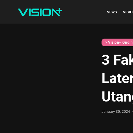
NEWS
VISIO
Vision+ Origin
3 Fa
Indonesia vs Kam
Late
Hari Ini...
July 27, 2026
4 Min
Utan
January 30, 2024