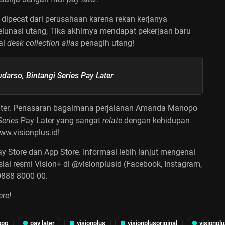
lu dipecat dari perusahaan karena rekan kerjanya
lunasi utang, Tika akhirnya mendapat pekerjaan baru
ai
desk collection alias
penagih utang!
udarso, Bintangi Series Pay Later
ter. Penasaran bagaimana perjalanan Amanda Manopo
Series
Pay Later yang sangat
relate
dengan kehidupan
ww.visionplus.id!
ay Store dan App Store. Informasi lebih lanjut mengenai
sial resmi Vision+ di @visionplusid (Facebook, Instagram,
0888 8000 00.
re!
opo
pay later
visionplus
visionplusoriginal
visionpl