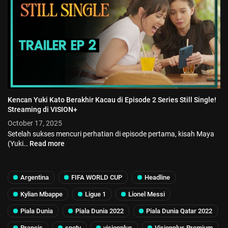
Kencan Yuki Kato Berakhir Kacau di Episode 2 Series Still Single!
Streaming di VISION+
October 17, 2025
Setelah sukses mencuri perhatian di episode pertama, kisah Maya
(Yuki…
Read more
Argentina
FIFA WORLD CUP
Headline
Kylian Mbappe
Ligue 1
Lionel Messi
Piala Dunia
Piala Dunia 2022
Piala Dunia Qatar 2022
Prancis
spotv
visionplus
Visionplus Premium