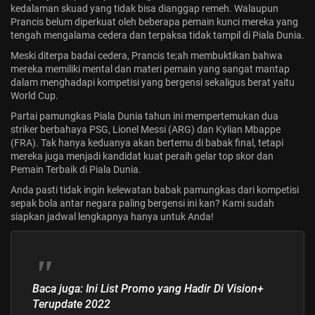
kedalaman skuad yang tidak bisa dianggap remeh. Walaupun
Prancis belum diperkuat oleh beberapa pemain kunci mereka yang
tengah mengalama cedera dan terpaksa tidak tampil di Piala Dunia.
Meski diterpa badai cedera, Prancis te;ah membuktikan bahwa
mereka memiliki mental dan materi pemain yang sangat mantap
dalam menghadapi kompetisi yang bergensi sekaligus berat yaitu
World Cup.
Partai pamungkas Piala Dunia tahun ini mempertemukan dua
striker berbahaya
PSG
, Lionel Messi (ARG) dan Kylian Mbappe
(FRA). Tak hanya keduanya akan bertemu di babak final, tetapi
mereka juga menjadi kandidat kuat peraih gelar top skor dan
Pemain Terbaik di Piala Dunia.
Anda pasti tidak ingin kelewatan babak pamungkas dari kompetisi
sepak bola antar negara paling bergensi ini kan? Kami sudah
siapkan jadwal lengkapnya hanya untuk Anda!
Baca juga:
Ini List Promo yang Hadir Di Vision+
Terupdate 2022