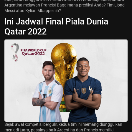
Argentina melawan Prancis! Bagaimana prediksi Anda? Tim Lionel
Jadwal ASEAN Hyundai Cup 2026...
Messi atau Kylian Mbappe nih?
July 22, 2026
3 Min
Ini Jadwal Final Piala Dunia
Qatar 2022
Sejak awal kompetisi bergulir, kedua tim ini memang diunggulkan
menjadi juara, pasalnya baik Argentina dan Prancis memiliki