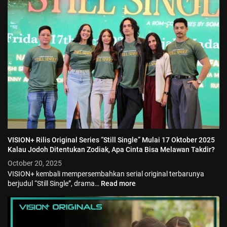
VISION+ Rilis Original Series “Still Single” Mulai 17 Oktober 2025
Kalau Jodoh Ditentukan Zodiak, Apa Cinta Bisa Melawan Takdir?
October 20, 2025
VISION+ kembali mempersembahkan serial original terbarunya
berjudul “Still Single”, drama…
Read more