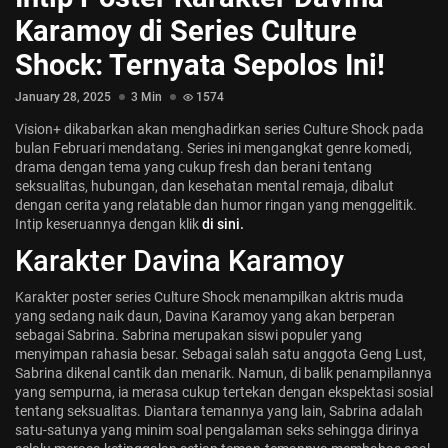
Jadwal ASEAN Hyundai Cup 2026...
Karamoy di Series Culture
July 22, 2026
3 Min
Shock: Ternyata Sepolos Ini!
January 28, 2025
3 Min
1574
Vision+ dikabarkan akan menghadirkan series Culture Shock pada
bulan Februari mendatang. Series ini mengangkat genre komedi,
drama dengan tema yang cukup fresh dan berani tentang
seksualitas, hubungan, dan kesehatan mental remaja, dibalut
dengan cerita yang relatable dan humor ringan yang menggelitik.
Intip keseruannya dengan klik
di sini.
Karakter Davina Karamoy
Karakter poster series Culture Shock menampilkan aktris muda
yang sedang naik daun, Davina Karamoy yang akan berperan
sebagai Sabrina. Sabrina merupakan siswi populer yang
menyimpan rahasia besar. Sebagai salah satu anggota Geng Lust,
Sabrina dikenal cantik dan menarik. Namun, di balik penampilannya
yang sempurna, ia merasa cukup tertekan dengan ekspektasi sosial
tentang seksualitas. Diantara temannya yang lain,
Sabrina adalah
satu-satunya yang minim soal pengalaman seks sehingga dirinya