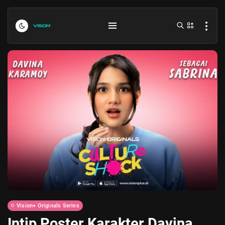
Indonesia vs Kamboja Hari Ini...
July 27, 2026
4 Min
Formula 1 Hungarian Grand Prix...
July 23, 2026
4 Min
Vision+ Originals Series
Intip Poster Karakter Davina