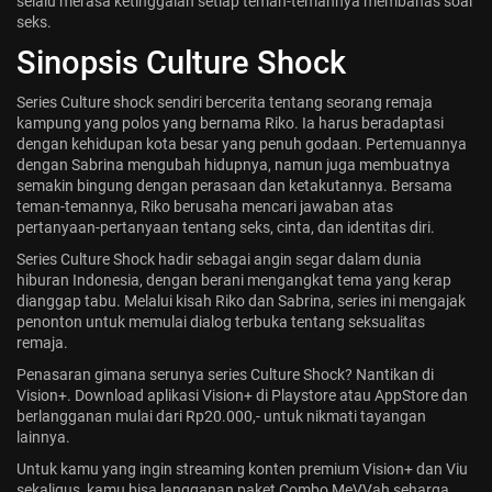
selalu merasa ketinggalan setiap teman-temannya membahas soal
seks.
Sinopsis Culture Shock
Series Culture shock sendiri bercerita tentang seorang remaja
kampung yang polos yang bernama Riko. Ia harus beradaptasi
dengan kehidupan kota besar yang penuh godaan. Pertemuannya
dengan Sabrina mengubah hidupnya, namun juga membuatnya
semakin bingung dengan perasaan dan ketakutannya. Bersama
teman-temannya, Riko berusaha mencari jawaban atas
pertanyaan-pertanyaan tentang seks, cinta, dan identitas diri.
Series Culture Shock hadir sebagai angin segar dalam dunia
hiburan Indonesia, dengan berani mengangkat tema yang kerap
dianggap tabu. Melalui kisah Riko dan Sabrina, series ini mengajak
penonton untuk memulai dialog terbuka tentang seksualitas
remaja.
Penasaran gimana serunya series Culture Shock? Nantikan di
Vision+. Download aplikasi Vision+ di Playstore atau AppStore dan
berlangganan mulai dari Rp20.000,- untuk nikmati tayangan
lainnya.
Untuk kamu yang ingin streaming konten premium Vision+ dan Viu
sekaligus, kamu bisa langganan paket Combo MeVVah seharga