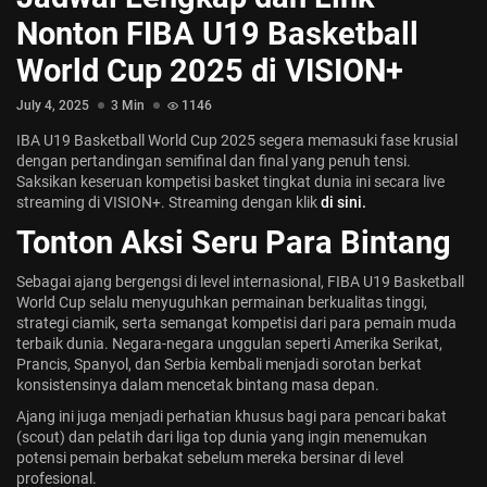
Jadwal ASEAN Hyundai Cup 2026...
Nonton FIBA U19 Basketball
July 22, 2026
3 Min
World Cup 2025 di VISION+
July 4, 2025
3 Min
1146
IBA U19 Basketball World Cup 2025 segera memasuki fase krusial
dengan pertandingan semifinal dan final yang penuh tensi.
Saksikan keseruan kompetisi basket tingkat dunia ini secara live
streaming di VISION+. Streaming dengan klik
di sini.
Tonton Aksi Seru Para Bintang
Sebagai ajang bergengsi di level internasional, FIBA U19 Basketball
World Cup selalu menyuguhkan permainan berkualitas tinggi,
strategi ciamik, serta semangat kompetisi dari para pemain muda
terbaik dunia. Negara-negara unggulan seperti Amerika Serikat,
Prancis, Spanyol, dan Serbia kembali menjadi sorotan berkat
konsistensinya dalam mencetak bintang masa depan.
Ajang ini juga menjadi perhatian khusus bagi para pencari bakat
(scout) dan pelatih dari liga top dunia yang ingin menemukan
potensi pemain berbakat sebelum mereka bersinar di level
profesional.