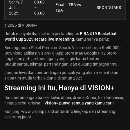
Senin, 7
00.00
Final – TBA vs
Juli
–
SPORTSTARS
TBA
2025
03.00
p 2025 di VISION+
Untuk menyaksikan seluruh pertandingan
FIBA U19 Basketball
World Cup 2025 secara live streaming
, kamu hanya perlu:
Berlangganan Paket Premium Sports Vision+ seharga Rp40.000,-
Download aplikasi Vision+ di App Store atau Google Play Store
Login dan pilih pertandingan yang ingin kamu tonton
Duduk santai, nikmati pertandingan, dan dukung tim jagoanmu!
Jangan lewatkan pertandingan puncak yang akan menentukan
siapa tim muda terbaik dunia di tahun 2025!
Streaming Ini Itu, Hanya di VISION+
Dari pertandingan basket kelas dunia, drama Korea, film Indonesia,
hingga serial orisinal—
Vision+ punya semua yang kamu cari!
Kunjungi
www.visionplus.id
untuk info lengkap dan streaming
sekarang juga!