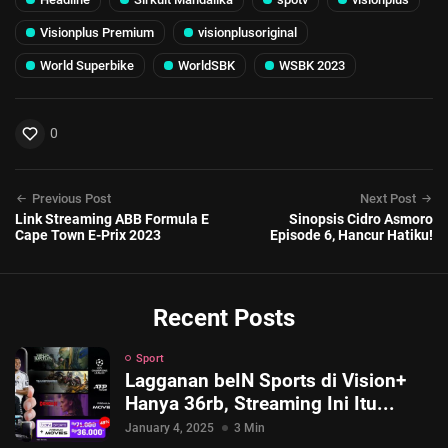
Visionplus Premium
visionplusoriginal
World Superbike
WorldSBK
WSBK 2023
0
Previous Post
Next Post
Link Streaming ABB Formula E
Sinopsis Cidro Asmoro
Cape Town E-Prix 2023
Episode 6, Hancur Hatiku!
Recent Posts
Sport
Lagganan beIN Sports di Vision+
Hanya 36rb, Streaming Ini Itu...
January 4, 2025
3 Min