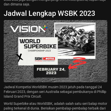
dan dimana saja.
Jadwal ASEAN Hyundai Cup 2026...
Jadwal Lengkap WSBK 2023
July 22, 2026
3 Min
Jadwal Kompetisi WorldSBK musim 2023 jatuh pada tanggal 24
Februari 2023, dengan seri Australia sebagai pembukanya di Phillip
Island
Grand Prix Circuit.
World Superbike atau WorldSBK, adalah salah satu seri balap motor
paling terkenal di dunia. Berisikan pembalap-pembalap terbaik dari