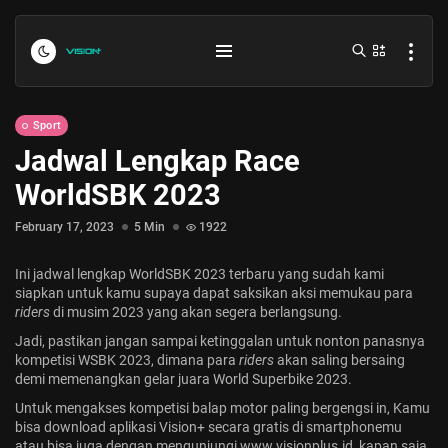
Sport
Jadwal Lengkap Race
WorldSBK 2023
February 17, 2023
5 Min
1922
Ini jadwal lengkap WorldSBK 2023 terbaru yang sudah kami
Indonesia vs Kamboja Hari Ini...
siapkan untuk kamu supaya dapat saksikan aksi memukau para
riders
di musim 2023 yang akan segera berlangsung.
July 27, 2026
4 Min
Jadi, pastikan jangan sampai ketinggalan untuk nonton panasnya
kompetisi WSBK 2023, dimana para
riders
akan saling bersaing
Formula 1 Hungarian Grand Prix...
demi memenangkan gelar juara World Superbike 2023.
July 23, 2026
4 Min
Untuk mengakses kompetisi balap motor paling bergengsi in, Kamu
bisa download aplikasi
Vision+
secara gratis di smartphonemu
atau bisa juga dengan mengunjungi www.visionplus.id, kapan saja