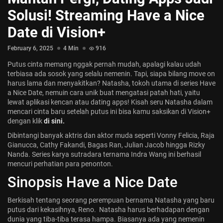
Jadwal ASEAN Hyundai Cup 2026...
Solusi! Streaming Have a Nice
July 22, 2026
3 Min
Date di Vision+
February 6, 2025
4 Min
916
Putus cinta memang nggak pernah mudah, apalagi kalau udah
terbiasa ada sosok yang selalu nemenin. Tapi, siapa bilang move on
harus lama dan menyakitkan? Natasha, tokoh utama di series Have
a Nice Date, nemuin cara unik buat mengatasi patah hati, yaitu
lewat aplikasi kencan atau dating apps! Kisah seru Natasha dalam
mencari cinta baru setelah putus ini bisa kamu saksikan di Vision+
dengan klik
di sini.
Dibintangi banyak aktris dan aktor muda seperti Vonny Felicia, Raja
Gianucca, Cathy Fakandi, Bagas Ran, Julian Jacob hingga Rizky
Nanda. Series karya sutradara ternama Indra Wang ini berhasil
mencuri perhatian para penonton.
Sinopsis Have a Nice Date
Berkisah tentang seorang perempuan bernama Natasha yang baru
putus dari kekasihnya, Reno. Natasha harus berhadapan dengan
dunia yang tiba-tiba terasa hampa. Biasanya ada yang nemenin