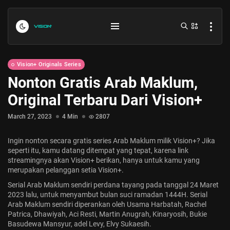
Vision+ Originals Series
Nonton Gratis Arab Maklum,
Original Terbaru Dari Vision+
March 27, 2023
4 Min
2807
Ingin nonton secara gratis series Arab Maklum milik Vision+? Jika
Indonesia vs Kamboja Hari Ini...
seperti itu, kamu datang ditempat yang tepat, karena link
streamingnya akan Vision+ berikan, hanya untuk kamu yang
July 27, 2026
4 Min
merupakan pelanggan setia Vision+.
Serial Arab Maklum
sendiri perdana tayang pada tanggal 24 Maret
Formula 1 Hungarian Grand Prix...
2023 lalu, untuk menyambut bulan suci ramadan 1444H. Serial
Arab Maklum sendiri diperankan oleh Usama Harbatah, Rachel
July 23, 2026
4 Min
Patrica, Dhawiyah, Aci Resti, Martin Anugrah, Kinaryosih, Bukie
Basudewa Mansyur, adel Levy, Elvy Sukaesih.