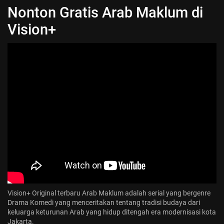
Nonton Gratis Arab Maklum di
Jadwal ASEAN Hyundai Cup 2026...
July 22, 2026
3 Min
Vision+
Vision+ Original
terbaru Arab Maklum adalah serial yang bergenre
Drama Komedi yang menceritakan tentang tradisi budaya dari
keluarga keturunan Arab yang hidup ditengah era modernisasi kota
Jakarta.