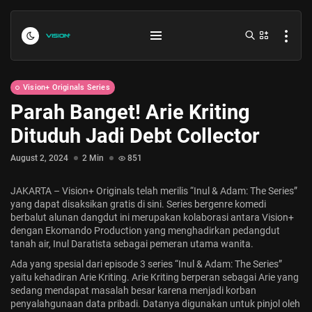
Vision+ Originals Series
Parah Banget! Arie Kriting
Dituduh Jadi Debt Collector
August 2, 2024
2 Min
851
JAKARTA – Vision+ Originals telah merilis “Inul & Adam: The Series”
Indonesia vs Kamboja Hari Ini...
yang dapat disaksikan gratis di sini. Series bergenre komedi
berbalut alunan dangdut ini merupakan kolaborasi antara Vision+
July 27, 2026
4 Min
dengan Ekomando Production yang menghadirkan pedangdut
tanah air, Inul Daratista sebagai pemeran utama wanita.
Formula 1 Hungarian Grand Prix...
Ada yang spesial dari episode 3 series “Inul & Adam: The Series”
yaitu kehadiran Arie Kriting. Arie Kriting berperan sebagai Arie yang
July 23, 2026
4 Min
sedang mendapat masalah besar karena menjadi korban
penyalahgunaan data pribadi. Datanya digunakan untuk pinjol oleh