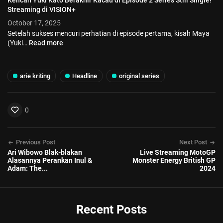
Kencan Yuki Kato Berakhir Kacau di Episode 2 Series Still Single!
Streaming di VISION+
October 17, 2025
Setelah sukses mencuri perhatian di episode pertama, kisah Maya
(Yuki…
Read more
arie kriting
Headline
original series
0
Previous Post
Next Post
Ari Wibowo Blak-blakan
Live Streaming MotoGP
Alasannya Perankan Inul &
Monster Energy British GP
Adam: The...
2024
Recent Posts