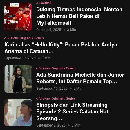
Football
Dukung Timnas Indonesia, Nonton
Lebih Hemat Beli Paket di
MyTelkomsel!
October 8, 2025
3 Min
Vision+ Originals Series
Karin alias “Hello Kitty”: Peran Pelakor Audya
Ananta di Catatan...
September 17, 2025
3 Min
Vision+ Originals Series
Ada Sandrinna Michelle dan Junior
Roberts, Ini Daftar Pemain Top...
© 2026 Vision+. All rights reserved.
September 10, 2025
5 Min
Vision+ Originals Series
Sinopsis dan Link Streaming
Episode 2 Series Catatan Hati
Seorang...
September 2, 2025
3 Min