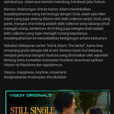
sahabatnya. Adam pun berniat menolong Arie lewat jalur hukum.
Jadwal ASEAN Hyundai Cup 2026...
Namun, kedatangan Arie ke kantor Adam menimbulkan
July 22, 2026
3 Min
kesalahpahaman yang tak terduga dengan Dodi, salah satu klien
Adam yang juga sedang diteror oleh debt collector pinjol. Dodi, yang
panik, mengira Arie Kriting adalah debt collector yang datang untuk
menagih utang, sementara Ari Kriting juga mengira Dodi adalah
debt collector yang ingin menagih hutang kepadanya.
Kesalahpahaman ini menyebabkan ketegangan antara keduanya.
Saksikan kelanjutan series “Inul & Adam: The Series”, kamu bisa
streaming gratis dengan klik di sini. Nonton kisah Inul berjuang
menjadi penyanyi dangdut Ibukota yang diramaikan oleh sejumlah
bintang tamu komedian Indonesia! Pastikan download aplikasi
Vision+ di PlayStore dan AppStore ya.
Vision+, Happiness, Anytime, Anywhere!
#originalseries #visionplus #Inul&Adam