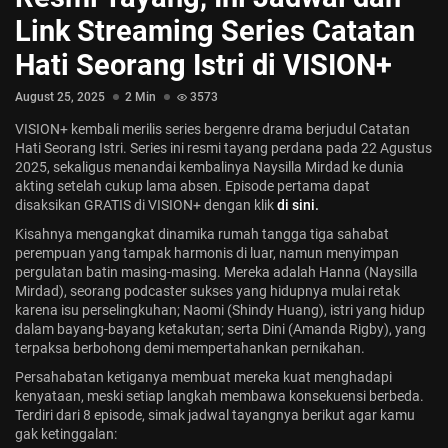
Jadwal ASEAN Hyundai Cup 2026...
Link Streaming Series Catatan
July 22, 2026
3 Min
Hati Seorang Istri di VISION+
August 25, 2025
2 Min
3573
VISION+ kembali merilis series bergenre drama berjudul Catatan
Hati Seorang Istri. Series ini resmi tayang perdana pada 22 Agustus
2025, sekaligus menandai kembalinya Naysilla Mirdad ke dunia
akting setelah cukup lama absen. Episode pertama dapat
disaksikan GRATIS di VISION+ dengan klik
di sini.
Kisahnya mengangkat dinamika rumah tangga tiga sahabat
perempuan yang tampak harmonis di luar, namun menyimpan
pergulatan batin masing-masing. Mereka adalah Hanna (Naysilla
Mirdad), seorang podcaster sukses yang hidupnya mulai retak
karena isu perselingkuhan; Naomi (Shindy Huang), istri yang hidup
dalam bayang-bayang ketakutan; serta Dini (Amanda Rigby), yang
terpaksa berbohong demi mempertahankan pernikahan.
Persahabatan ketiganya membuat mereka kuat menghadapi
kenyataan, meski setiap langkah membawa konsekuensi berbeda.
Terdiri dari 8 episode, simak jadwal tayangnya berikut agar kamu
gak ketinggalan: