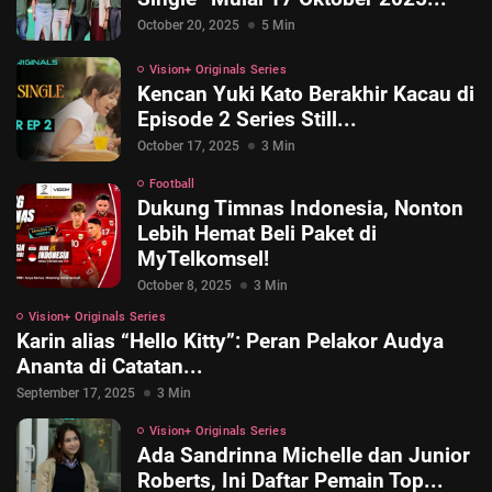
October 20, 2025
5 Min
Vision+ Originals Series
Kencan Yuki Kato Berakhir Kacau di
Episode 2 Series Still...
October 17, 2025
3 Min
Football
Dukung Timnas Indonesia, Nonton
Lebih Hemat Beli Paket di
MyTelkomsel!
October 8, 2025
3 Min
Vision+ Originals Series
Karin alias “Hello Kitty”: Peran Pelakor Audya
Ananta di Catatan...
September 17, 2025
3 Min
Vision+ Originals Series
Ada Sandrinna Michelle dan Junior
© 2026 Vision+. All rights reserved.
Roberts, Ini Daftar Pemain Top...