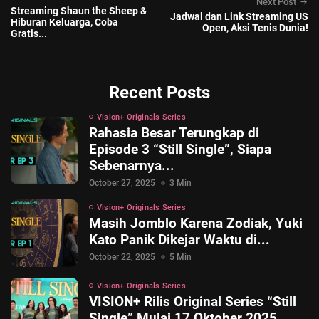
Next Post
Streaming Shaun the Sheep &
Jadwal dan Link Streaming US
Hiburan Keluarga, Coba
Open, Aksi Tenis Dunia!
Gratis...
Recent Posts
Vision+ Originals Series
Rahasia Besar Terungkap di
Episode 3 “Still Single”, Siapa
Sebenarnya...
October 27, 2025
3 Min
Vision+ Originals Series
Masih Jomblo Karena Zodiak, Yuki
Kato Panik Dikejar Waktu di...
October 22, 2025
5 Min
Vision+ Originals Series
VISION+ Rilis Original Series “Still
Single” Mulai 17 Oktober 2025...