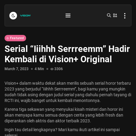
Featured
Serial “Iiihhh Serrreemm” Hadir
Kembali di Vision+ Original
March 7, 2023
4 Min
3306
Vision+ dalam waktu dekat akan merilis sebuah serial horor terbaru
Indonesia vs Kamboja Hari Ini...
2023 yang berjudul “Iiihhh Serrreemm”, bagi kamu yang mungkin
sudah tidak asing dengan judul serial yang dahulu pernah tayang di
July 27, 2026
4 Min
RCTI ini, wajib banget untuk kembali menontonnya.
Karena tiga sekawan yang menyukai kisah misteri dan horor ini
Formula 1 Hungarian Grand Prix...
akan menyapa kamu semua dengan cerita yang lebih fresh dan
diperankan oleh aktris dan
aktor terbaik 2023
.
July 23, 2026
4 Min
Ingin tau detail lengkapnya? Mari kamu ikuti artikel ini sampai
selesai.