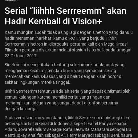
Jadwal ASEAN Hyundai Cup 2026...
Serial “Iiihhh Serrreemm” akan
July 22, 2026
3 Min
Hadir Kembali di Vision+
Kamu mungkin sudah tidak asing lagi dengan sinetron yang dahulu
hadir menemani hari-hari kamu di RCTI yang berjudul Iiihhh
Serrreemm, sinetron ini diproduksi pertama kali oleh Mega Kreasi
Film dan perdana disiarkan melalui stasiun tv terbaik pada tanggal
23 Oktober 2017.
Sinetron ini menceritakan tentang sekelompok anak-anak yang
menggemari kisah misteri dan horor yang kemudian sering
memecahkan kasus-kasus yang dibalut dengan kisah horor di
sekitar lingkungan mereka tinggal.
Iiihhh Serrreemm
tentunya adalah serial yang dapat dinikmati oleh
semua kalangan karena memiliki cerita yang ringan dan
menampilkan adegan yang sangat dapat ditonton bersama
dengan keluarga.
Pada versi sinetron yang dahulu, Iiihhh Serrreemm dibintangi oleh
beberapa artis terkenal di Indonesia seperti Fairel Banyu sebagai
Adam, Jovarel Callum sebagai Rafa, Deswita Maharani sebagai Bu
Ranti, Iqkey Khalifah sebagai Ali, Ferry Maryadi sebagai Beni, haura