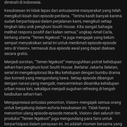
diminati di Indonesia.
Jadwal ASEAN Hyundai Cup 2026...
Kesuksesan ini tidak lepas dari antusiasme masyarakat yang telah
July 22, 2026
3 Min
mengikuti kisah dari episode perdana. “Terima kasih banyak karena
sudah berpartisipasi dalam perjalanan kami, mengikuti setiap
tingkah laku unik penghuni South House. Kita sangat bahagia
melihat respons positif dari kalian semua,” ungkap Amel Carla,
bintang utama “Temen Ngekost.” Ia juga mengajak yang belum
sempat menyaksikan serial ini untuk menikmati episode-episode
seru di Vision+, termasuk dua episode awal yang dapat diakses
secara gratis.
Menjadi sorotan,
“Temen Ngekost”
menyuguhkan potret kehidupan
sehari-hari penghuni kost South House. Berlatar Jakarta Selatan,
serial ini mengeksplorasi lika-liku kehidupan dengan bumbu drama
dan komedi yang mengundang tawa. Setiap episode dibangun
dengan narasi yang mengalir, mencerminkan dinamika kehidupan
urban masa kini, sekaligus menjadi suguhan refresing di tengah
kesibukan sehari-hari.
Mengapresiasi antusias penonton, Vision+ mengajak semua orang
untuk bergabung dalam euforia kesuksesan ini. Tidak hanya
menonton ulang episode-episode menarik, Vision+ dan seluruh tim
produksi
“Temen Ngekost”
juga mengundang para fans untuk
berpartisipasi dalam perayaan ini. Ini adalah momen bersama yang