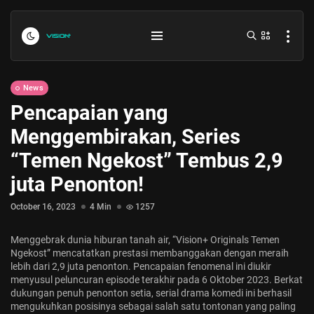
News
Pencapaian yang
Menggembirakan, Series
“Temen Ngekost” Tembus 2,9
juta Penonton!
Indonesia vs Kamboja Hari Ini...
October 16, 2023
4 Min
1257
July 27, 2026
4 Min
Menggebrak dunia hiburan tanah air, “Vision+ Originals Temen
Ngekost” mencatatkan prestasi membanggakan dengan meraih
Formula 1 Hungarian Grand Prix...
lebih dari 2,9 juta penonton. Pencapaian fenomenal ini diukir
menyusul peluncuran episode terakhir pada 6 Oktober 2023. Berkat
July 23, 2026
4 Min
dukungan penuh penonton setia, serial drama komedi ini berhasil
mengukuhkan posisinya sebagai salah satu tontonan yang paling