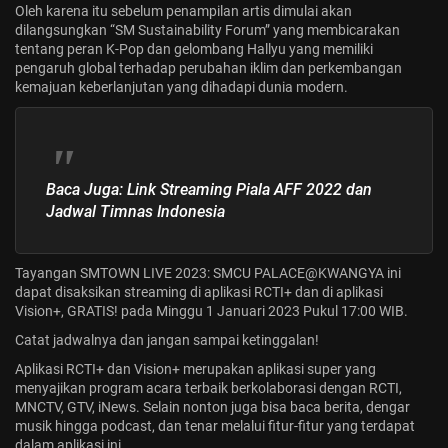
Oleh karena itu sebelum penampilan artis dimulai akan
dilangsungkan “SM Sustainability Forum” yang membicarakan
tentang peran K-Pop dan gelombang Hallyu yang memiliki
pengaruh global terhadap perubahan iklim dan perkembangan
kemajuan keberlanjutan yang dihadapi dunia modern.
Baca Juga:
Link Streaming Piala AFF 2022 dan
Jadwal Timnas Indonesia
Tayangan SMTOWN LIVE 2023: SMCU PALACE@KWANGYA ini
dapat disaksikan streaming di
aplikasi RCTI+
dan di
aplikasi
Vision+,
GRATIS! pada Minggu 1 Januari 2023 Pukul 17:00 WIB.
Catat jadwalnya dan jangan sampai ketinggalan!
Aplikasi RCTI+ dan Vision+ merupakan aplikasi super yang
menyajikan program acara terbaik berkolaborasi dengan RCTI,
MNCTV, GTV, iNews. Selain nonton juga bisa baca berita, dengar
musik hingga podcast, dan tenar melalui fitur-fitur yang terdapat
dalam aplikasi ini.