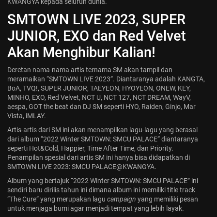
KWANGYA kepada seluruh dunia.
Jadwal ASEAN Hyundai Cup 2026...
SMTOWN LIVE 2023, SUPER
July 22, 2026
3 Min
JUNIOR, EXO dan Red Velvet
Akan Menghibur Kalian!
Deretan nama-nama artis ternama SM akan tampil dan
meramaikan “SMTOWN LIVE 2023”. Diantaranya adalah KANGTA,
BoA, TVQ!, SUPER JUNIOR, TAEYEON, HYOYEON, ONEW, KEY,
MINHO, EXO, Red Velvet, NCT U, NCT 127,
NCT DREAM
, WayV,
aespa, GOT the beat dan DJ SM seperti HYO, Raiden, Ginjo, Mar
Vista, iMLAY.
Artis-artis dari SM ini akan menampilkan lagu-lagu yang berasal
dari album “2022 Winter SMTOWN: SMCU PALACE” diantaranya
seperti Hot&Cold, Happier, Time After Time, dan Priority.
Penampilan spesial dari artis SM ini hanya bisa didapatkan di
SMTOWN LIVE 2023: SMCU PALACE@KWANGYA.
Album yang bertajuk “2022 Winter SMTOWN: SMCU PALACE” ini
sendiri baru dirilis tahun ini dimana album ini memiliki title track
“The Cure” yang merupakan lagu
campaign
yang memiliki pesan
untuk menjaga bumi agar menjadi tempat yang lebih layak.