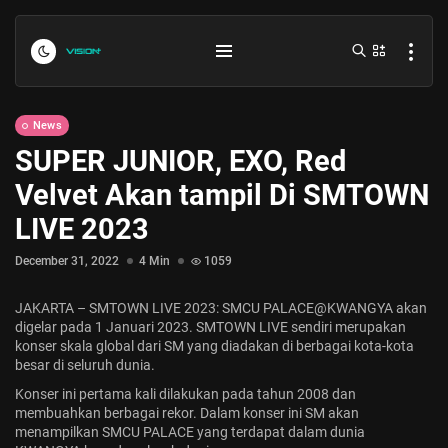
News
SUPER JUNIOR, EXO, Red
Velvet Akan tampil Di SMTOWN
LIVE 2023
December 31, 2022
4 Min
1059
Indonesia vs Kamboja Hari Ini...
JAKARTA – SMTOWN LIVE 2023: SMCU PALACE@KWANGYA akan
July 27, 2026
4 Min
digelar pada 1 Januari 2023. SMTOWN LIVE sendiri merupakan
konser skala global dari SM yang diadakan di berbagai kota-kota
besar di seluruh dunia.
Formula 1 Hungarian Grand Prix...
Konser ini pertama kali dilakukan pada tahun 2008 dan
July 23, 2026
4 Min
membuahkan berbagai rekor. Dalam konser ini SM akan
menampilkan
SMCU PALACE
yang terdapat dalam dunia