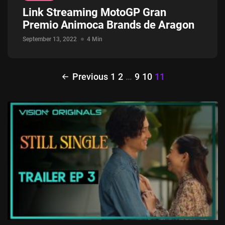
Link Streaming MotoGP Gran
Jadwal ASEAN Hyundai Cup 2026...
Premio Animoca Brands de Aragon
July 22, 2026
3 Min
September 13, 2022
4 Min
Previous
1
2
…
9
10
11