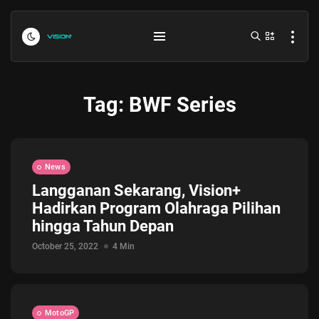
Tag:
BWF Series
News
Langganan Sekarang, Vision+
Hadirkan Program Olahraga Pilihan
Indonesia vs Kamboja Hari Ini...
hingga Tahun Depan
July 27, 2026
4 Min
October 25, 2022
4 Min
Formula 1 Hungarian Grand Prix...
July 23, 2026
4 Min
MotoGP