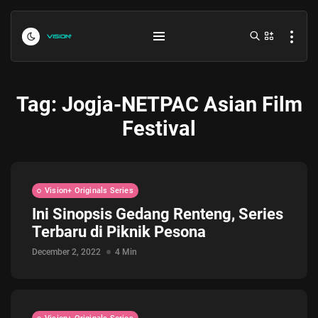
Tag:
Jogja-NETPAC Asian Film
Festival
Vision+ Originals Series
Indonesia vs Kamboja Hari Ini...
Ini Sinopsis Gedang Renteng, Series
July 27, 2026
4 Min
Terbaru di Piknik Pesona
December 2, 2022
4 Min
Formula 1 Hungarian Grand Prix...
July 23, 2026
4 Min