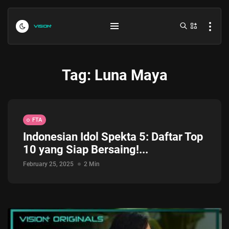
Tag:
Luna Maya
FTA
Indonesian Idol Spekta 5: Daftar Top
10 yang Siap Bersaing!...
Indonesia vs Kamboja Hari Ini...
July 27, 2026
4 Min
February 25, 2025
2 Min
Formula 1 Hungarian Grand Prix...
July 23, 2026
4 Min