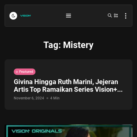
Tag:
Mistery
Featured
Givina Hingga Ruth Marini, Jejeran
Artis Top Ramaikan Series Vision+...
Indonesia vs Kamboja Hari Ini...
July 27, 2026
4 Min
November 6, 2024
4 Min
Formula 1 Hungarian Grand Prix...
July 23, 2026
4 Min