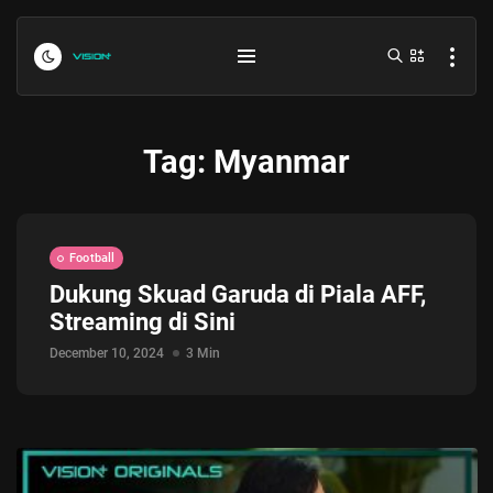
Tag:
Myanmar
Football
Dukung Skuad Garuda di Piala AFF,
Streaming di Sini
Indonesia vs Kamboja Hari Ini...
July 27, 2026
4 Min
December 10, 2024
3 Min
Formula 1 Hungarian Grand Prix...
July 23, 2026
4 Min