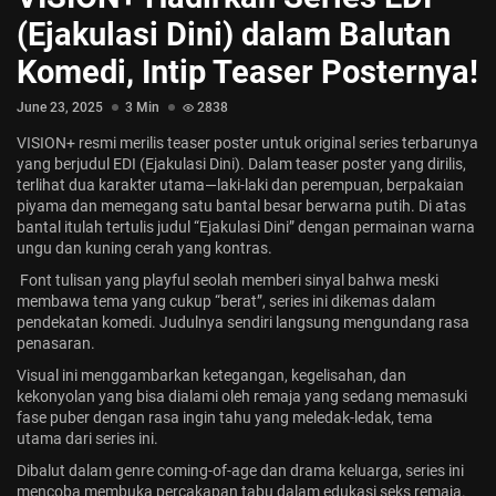
Jadwal ASEAN Hyundai Cup 2026...
(Ejakulasi Dini) dalam Balutan
July 22, 2026
3 Min
Komedi, Intip Teaser Posternya!
June 23, 2025
3 Min
2838
VISION+ resmi merilis teaser poster untuk original series terbarunya
yang berjudul EDI (Ejakulasi Dini). Dalam teaser poster yang dirilis,
terlihat dua karakter utama—laki-laki dan perempuan, berpakaian
piyama dan memegang satu bantal besar berwarna putih. Di atas
bantal itulah tertulis judul “Ejakulasi Dini” dengan permainan warna
ungu dan kuning cerah yang kontras.
Font tulisan yang playful seolah memberi sinyal bahwa meski
membawa tema yang cukup “berat”, series ini dikemas dalam
pendekatan komedi. Judulnya sendiri langsung mengundang rasa
penasaran.
Visual ini menggambarkan ketegangan, kegelisahan, dan
kekonyolan yang bisa dialami oleh remaja yang sedang memasuki
fase puber dengan rasa ingin tahu yang meledak-ledak, tema
utama dari series ini.
Dibalut dalam genre coming-of-age dan drama keluarga, series ini
mencoba membuka percakapan tabu dalam edukasi seks remaja.