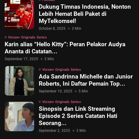
Dukung Timnas Indonesia, Nonton
Lebih Hemat Beli Paket di
MyTelkomsel!
October 8, 2025
3 Min
Vision+ Originals Series
Karin alias “Hello Kitty”: Peran Pelakor Audya
Ananta di Catatan...
September 17, 2025
3 Min
Vision+ Originals Series
Ada Sandrinna Michelle dan Junior
© 2026 Vision+. All rights reserved.
Roberts, Ini Daftar Pemain Top...
September 10, 2025
5 Min
Vision+ Originals Series
Sinopsis dan Link Streaming
Episode 2 Series Catatan Hati
Seorang...
September 2, 2025
3 Min