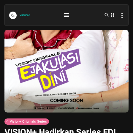
Indonesia vs Kamboja Hari Ini...
July 27, 2026
4 Min
Formula 1 Hungarian Grand Prix...
July 23, 2026
4 Min
Vision+ Originals Series
VISION+ Hadirkan Series EDI