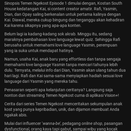
Sinopsis Temen Ngekost Episode 1 dimulai dengan, Kostan South
House kedatangan Kai, si content creator amatir. Rafi, Yasmin,
Dian, dan Opay saling berkenalan untuk pertama kalinya dengan
Kai. Diawal, mereka cukup bingung dan terganggu akan kehadiran
Kai karena sikapnya yang apa-apa konten.
Belum lagi ia kadang-kadang sok akrab. Minggu itu, sedang
maraknya pembahasan love language lewat quiz. Sehingga Rafi
berusaha untuk memahami love language Yasmin, perempuan
yang ia suka untuk mendapat hatinya.
Namun, usaha Kai, anak baru yang effortless dan tanpa sengaja
memahami love language Yasmin tanpa mencari tahunya lebih
dulu. Ternyata, melalui info dari Dian, Yasmin akan ulang tahun dua
hari lagi. Rafi dan Kai sama-sama menyiapkan hadiah sesuai love
language dari Yasmin yang mereka tahu.
Penasaran seperti apa kelanjutan ceritanya? Langsung saja
nonton dan streaming Temen Ngekost cuma di
aplikasi Vision+
!
Cerita dari series Temen Ngekost menceritakan sekumpulan anak
kost yang punya kepribadian, unik, dan dijamon membuat Anda
ngakak abis.
Mulai dari influencer ‘
wanna-be’
, pedagang
online shop
, pasangan
dysfunctional, orang kaya tapi gabut, sampai wibu yang kocak