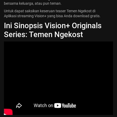
bersama keluarga, atau pun teman.
Jadwal ASEAN Hyundai Cup 2026...
Untuk dapat saksikan keseruan teaser Temen Ngekost di
July 22, 2026
3 Min
Aplikasi
streaming Vision+
yang bisa Anda download gratis.
Ini Sinopsis Vision+ Originals
Series: Temen Ngekost