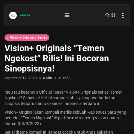
Vision+ Originals Series
Vision+ Originals “Temen
Ngekost” Rilis! Ini Bocoran
Sinopsisnya!
September 12, 2023
4 Min
1668
Indonesia vs Kamboja Hari Ini...
Mau tau keseruan Official Teaser Vision+ Originals series: Temen
July 27, 2026
4 Min
Ngekost? Simak artikel ini sampai habis ya supaya Anda tau
sinopsis terbaru dari
web series
Indonesia terbaru ini!
Vision+ Original akan kembali merilis sebuah
web series
baru yang
Formula 1 Hungarian Grand Prix...
berjudul, “Temen Ngekost” di platform streaming Vision+ pada
July 23, 2026
4 Min
Jumat (08/9/2023).
Serial drama komedi ini sangat cocok untuk Anda saksikan