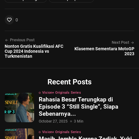
0
Previous Post
Next Post
Nonton Gratis Kualifikasi AFC
Klasemen Sementara MotoGP
Cup 2024 Indonesia vs
2023
Turkmenistan
Recent Posts
Vision+ Originals Series
Rahasia Besar Terungkap di
Episode 3 “Still Single”, Siapa
Sebenarnya...
October 27, 2025
3 Min
Vision+ Originals Series
Masih Jomblo Karena Zodiak, Yuki