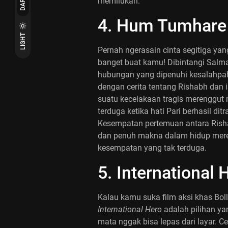
DARK
memilukan.
4. Hum Tumhare
LIGHT
Pernah ngerasain cinta segitiga y
banget buat kamu! Dibintangi Salm
hubungan yang dipenuhi kesalahpa
dengan cerita tentang Rishabh dan i
suatu kecelakaan tragis merenggut 
terduga ketika hati Pari berhasil d
Kesempatan pertemuan antara Ris
dan penuh makna dalam hidup mere
kesempatan yang tak terduga.
5. International 
Kalau kamu suka film aksi khas Bo
International Hero
adalah pilihan yan
mata nggak bisa lepas dari layar. C