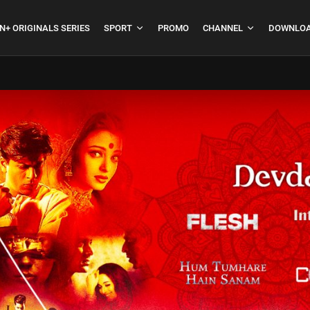
N+ ORIGINALS SERIES
SPORT
PROMO
CHANNEL
DOWNLOA
boja
Formula 1 Hungarian
Grand Prix...
July 23, 2026
4 Min