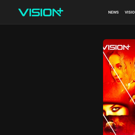
NEWS
VISIO
Indonesia vs Kam
Hari Ini...
July 27, 2026
4 Min