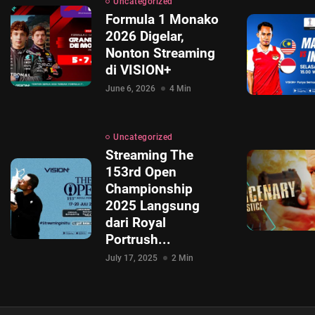
Uncategorized
Formula 1 Monako
2026 Digelar,
Nonton Streaming
di VISION+
June 6, 2026
4 Min
Uncategorized
Streaming The
153rd Open
Championship
2025 Langsung
dari Royal
Portrush...
July 17, 2025
2 Min