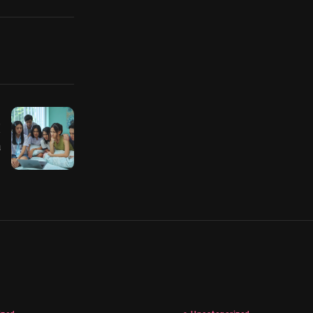
!
a
.