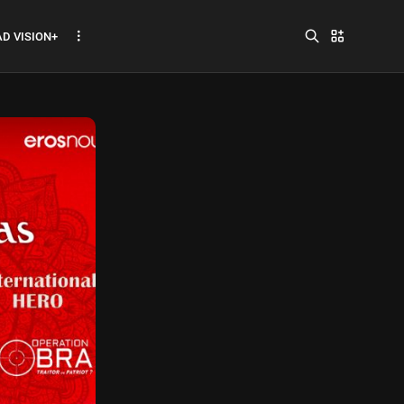
D VISION+
Jadwal ASEAN Hyundai
Cup 2026...
July 22, 2026
3 Min