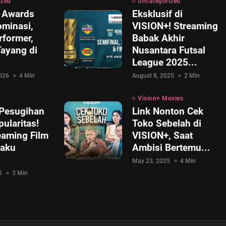
ized
Uncategorized
 Awards
Eksklusif di
ominasi,
VISION+! Streaming
rformer,
Babak Akhir
ayang di
Nusantara Futsal
League 2025...
2026
4 Min
August 8, 2025
2 Min
Vision+ Movies
 Pesugihan
Link Nonton Cek
ularitas!
Toko Sebelah di
eaming Film
VISION+, Saat
Paku
Ambisi Bertemu...
May 23, 2025
4 Min
5
3 Min