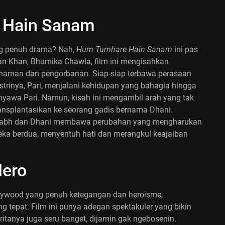
 Hain Sanam
ang penuh drama? Nah,
Hum Tumhare Hain Sanam
ini pas
an Khan, Bhumika Chawla, film ini mengisahkan
haman dan pengorbanan. Siap-siap terbawa perasaan
strinya, Pari, menjalani kehidupan yang bahagia hingga
nyawa Pari. Namun, kisah ini mengambil arah yang tak
itransplantasikan ke seorang gadis bernama Dhani.
habh dan Dhani membawa perubahan yang mengharukan
ka berdua, menyentuh hati dan merangkul keajaiban
Hero
llywood yang penuh ketegangan dan heroisme,
g tepat. Film ini punya adegan spektakuler yang bikin
eritanya juga seru banget, dijamin gak ngebosenin.