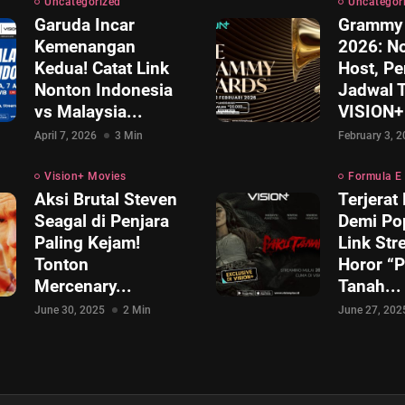
Uncategorized
Uncategor
Garuda Incar
Grammy
Kemenangan
2026: N
Kedua! Catat Link
Host, Pe
Nonton Indonesia
Jadwal T
vs Malaysia...
VISION+
April 7, 2026
3 Min
February 3, 
Vision+ Movies
Formula E
Aksi Brutal Steven
Terjerat
Seagal di Penjara
Demi Pop
Paling Kejam!
Link Str
Tonton
Horor “
Mercenary...
Tanah...
June 30, 2025
2 Min
June 27, 202