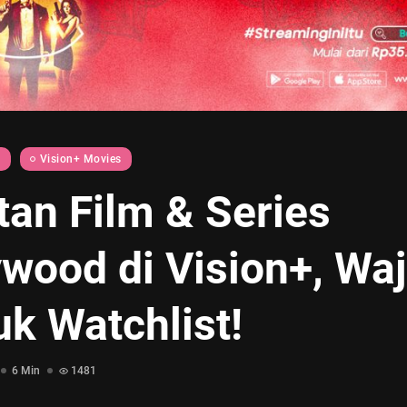
d
Vision+ Movies
tan Film & Series
ywood di Vision+, Waj
k Watchlist!
6 Min
1481