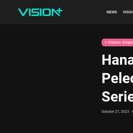
NEWS
VISIO
Vision+ Origin
Hana
Indonesia vs Kam
Pele
Hari Ini...
July 27, 2026
4 Min
Seri
October 27, 2023