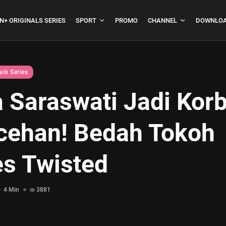
N+ ORIGINALS SERIES
SPORT
PROMO
CHANNEL
DOWNLOA
als Series
 Saraswati Jadi Kor
boja
Formula 1 Hungarian
cehan! Bedah Tokoh
Grand Prix...
July 23, 2026
4 Min
es Twisted
4 Min
3881