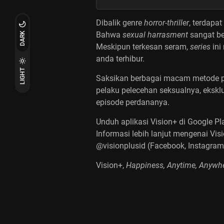
Dibalik genre
horror-thriller
, terdapa
Bahwa
sexual harrasment
sangat be
DARK
Meskipun terkesan seram,
series
ini
anda terhibur.
LIGHT
Saksikan berbagai macam metode p
pelaku pelecehan seksualnya,
eksklu
episode perdananya.
Unduh aplikasi Vision+ di Google Pl
Informasi lebih lanjut mengenai Visi
@visionplusid (Facebook, Instagram,
Vision+,
Happiness, Anytime, Anywhe