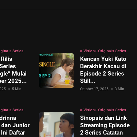
iginals Series
Vision+ Originals Series
Rilis
Kencan Yuki Kato
 Series
Berakhir Kacau di
ngle” Mulai
Episode 2 Series
er 2025...
Still...
2025
5 Min
October 17, 2025
3 Min
iginals Series
Vision+ Originals Series
drinna
Sinopsis dan Link
 dan Junior
Streaming Episode
Ini Daftar
2 Series Catatan