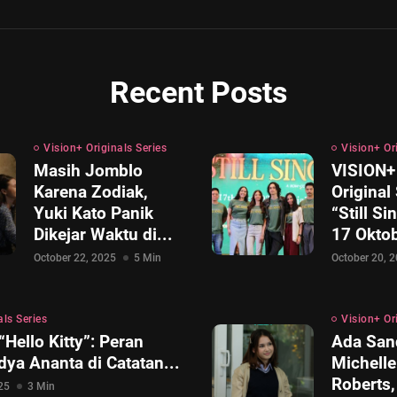
Recent Posts
Vision+ Originals Series
Vision+ Or
Masih Jomblo
VISION+ 
Karena Zodiak,
Original
Yuki Kato Panik
“Still Si
Dikejar Waktu di...
17 Oktob
October 22, 2025
5 Min
October 20, 
als Series
Vision+ Or
 “Hello Kitty”: Peran
Ada San
dya Ananta di Catatan...
Michelle
Roberts, 
25
3 Min