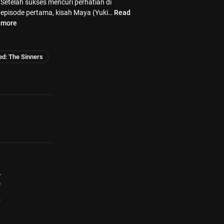
Setelah sukses mencuri perhatian di
episode pertama, kisah Maya (Yuki…
Read
more
ed: The Sinners
+
"
4