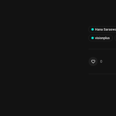
Hana Saraswa
visionplus
0