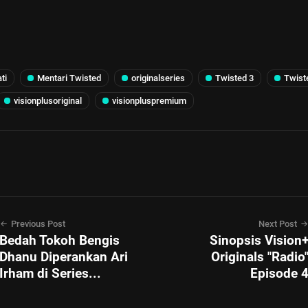
ti
Mentari Twisted
originalseries
Twisted 3
Twist
visionplusoriginal
visionpluspremium
Previous Post
Next Post
Bedah Tokoh Bengis
Sinopsis Vision
Dhanu Diperankan Ari
Originals "Radio
Irham di Series...
Episode 