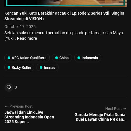
Kencan Yuki Kato Berakhir Kacau di Episode 2 Series Still Single!
Streaming di VISION+
October 17, 2025
Setelah sukses mencuri perhatian di episode pertama, kisah Maya
(Yuki…
Read more
AFC Asian Qualifiers
China
Indonesia
Rizky Ridho
timnas
0
Previous Post
Next Post
Jadwal dan Link Live
Garuda Menuju Piala Dunia:
Streaming Indonesia Open
Duel Lawan China PR dan...
2025 Super...