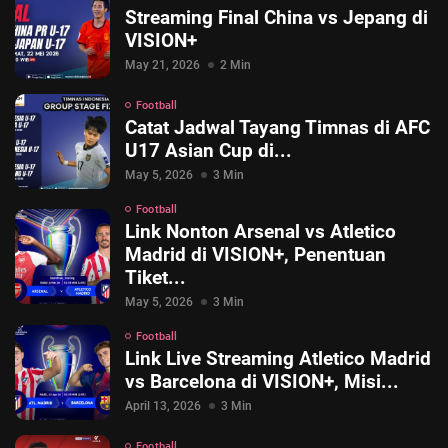
Streaming Final China vs Jepang di
VISION+
May 21, 2026
2 Min
Football
Catat Jadwal Tayang Timnas di AFC
U17 Asian Cup di...
May 5, 2026
3 Min
Football
Link Nonton Arsenal vs Atletico
Madrid di VISION+, Penentuan
Tiket...
May 5, 2026
3 Min
Football
© 2026 Vision+. All rights reserved.
Link Live Streaming Atletico Madrid
vs Barcelona di VISION+, Misi...
April 13, 2026
3 Min
Football