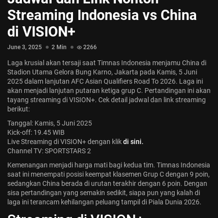
Jadwal ASEAN Hyundai Cup 2026...
Streaming Indonesia vs China
July 22, 2026
3 Min
di VISION+
June 3, 2025
2 Min
2266
Laga krusial akan tersaji saat Timnas Indonesia menjamu China di
Stadion Utama Gelora Bung Karno, Jakarta pada Kamis, 5 Juni
2025 dalam lanjutan AFC Asian Qualifiers Road To 2026. Laga ini
akan menjadi lanjutan putaran ketiga grup C. Pertandingan ini akan
tayang streaming di VISION+. Cek detail jadwal dan link streaming
berikut:
Tanggal: Kamis, 5 Juni 2025
Kick-off: 19.45 WIB
Live Streaming di VISION+ dengan klik
di sini.
Channel TV: SPORTSTARS 2
Kemenangan menjadi harga mati bagi kedua tim. Timnas Indonesia
saat ini menempati posisi keempat klasemen Grup C dengan 9 poin,
sedangkan China berada di urutan terakhir dengan 6 poin. Dengan
sisa pertandingan yang semakin sedikit, siapa pun yang kalah di
laga ini terancam kehilangan peluang tampil di Piala Dunia 2026.