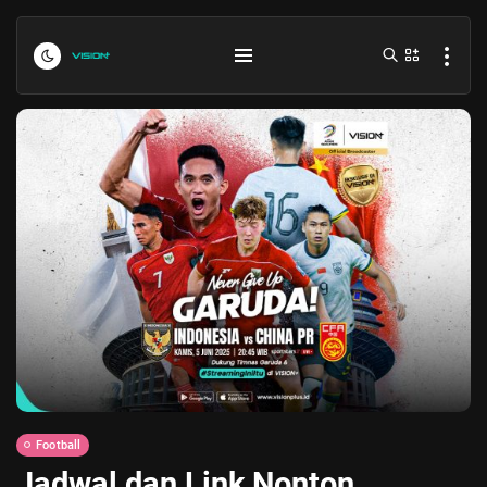
Indonesia vs Kamboja Hari Ini...
July 27, 2026
4 Min
Formula 1 Hungarian Grand Prix...
July 23, 2026
4 Min
Football
Jadwal dan Link Nonton