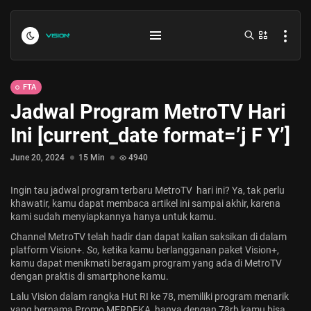
FTA
Jadwal Program MetroTV Hari
Ini [current_date format=’j F Y’]
June 20, 2024
15 Min
4940
Ingin tau jadwal program terbaru MetroTV hari ini? Ya, tak perlu
Indonesia vs Kamboja Hari Ini...
khawatir, kamu dapat membaca artikel ini sampai akhir, karena
kami sudah menyiapkannya hanya untuk kamu.
July 27, 2026
4 Min
Channel
MetroTV
telah hadir dan dapat kalian saksikan di dalam
platform Vision+.
So,
ketika kamu berlangganan paket Vision+,
Formula 1 Hungarian Grand Prix...
kamu dapat menikmati beragam program yang ada di MetroTV
dengan praktis di smartphone kamu.
July 23, 2026
4 Min
Lalu Vision dalam rangka Hut RI ke 78, memiliki program menarik
yang bernama
Promo MERDEKA
, hanya dengan 78rb kamu bisa