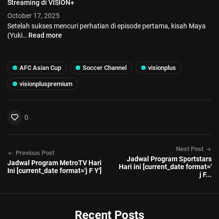
Streaming di VISION+
October 17, 2025
Setelah sukses mencuri perhatian di episode pertama, kisah Maya
(Yuki…
Read more
AFC Asian Cup
Soccer Channel
visionplus
visionpluspremium
0
Next Post
Previous Post
Jadwal Program Sportstars
Jadwal Program MetroTV Hari
Hari ini [current_date format='
Ini [current_date format='j F Y']
j F...
Recent Posts