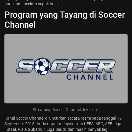
bagi anda pecinta sepak bola.
Jadwal ASEAN Hyundai Cup 2026...
Program yang Tayang di Soccer
July 22, 2026
3 Min
Channel
Streaming Soccer Channel di Vision+
Kanal Soccer Channel diluncurkan secara resmi pada tanggal 15
September 2015. Anda dapat menyaksikan UEFA, AFC, AFF, Liga
Futsal, Piala Gubernur, Liga Saudi, dan masih banyak lagi.