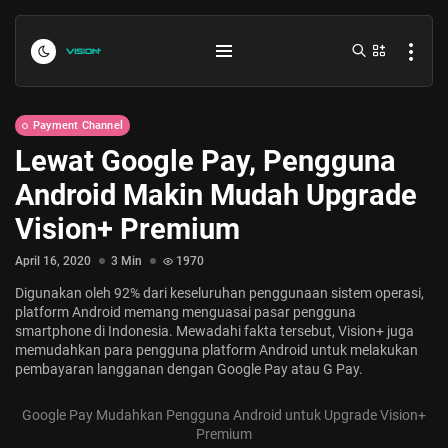
Payment Channel
Lewat Google Pay, Pengguna
Android Makin Mudah Upgrade
Vision+ Premium
April 16, 2020
3 Min
1970
Indonesia vs Kamboja Hari Ini...
Digunakan oleh 92% dari keseluruhan penggunaan sistem operasi,
platform Android memang menguasai pasar pengguna
July 27, 2026
4 Min
smartphone di Indonesia. Mewadahi fakta tersebut, Vision+ juga
memudahkan para pengguna platform Android untuk melakukan
pembayaran langganan dengan Google Pay atau G Pay.
Formula 1 Hungarian Grand Prix...
July 23, 2026
4 Min
Google Pay Mudahkan Pengguna Android untuk Upgrade Vision+
Premium