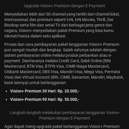
Upgrade Vision+ Premium dengan E-Payment
Jadwal ASEAN Hyundai Cup 2026...
July 22, 2026
3 Min
Menyediakan lebih dari 50 channel yang terdiri dari channel lokal,
internasional, dan premium seperti tvN, tvN Movies, Thrill, Zee
Bioskop serta film dan serial TV dari berbagai jenis genre dan
negara, Vision+ menyediakan paket Premium yang bisa kamu
nikmati hanya dalam satu aplikasi.
Proses dan cara pembayaran paket langganan Vision+ Premium
pun sangat mudah dan lengkap. Salah satunya adalah dengan
sistem pembayaran online melalui produk perbankan atau e-
payment. Diantaranya melalui Credit Card, Debit Online (BNI
Mastercard, BTN Visa, BTPN Visa, CIMB Niaga Mastercard,
Citibank Mastercard, DBS Visa, Mandiri Visa, Mega Visa, Permata
Visa) dan Virtual Account (BRI, CIMB, Danamon,
Mandiri
, Maybank,
bank lainnya) untuk berlangganan:
Vision+ Premium 30 Hari: Rp. 20.000,-
Vision+ Premium 90 Hari: Rp. 50.000,-
Langkah-langkah melakukan pembayaran langganan Vision+
Premium dengan E-Payment
Agar dapat meng-upgrade paket berlangganan Vision+ Premium