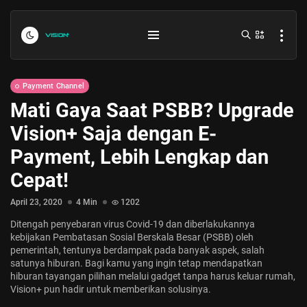
Payment Channel
Mati Gaya Saat PSBB? Upgrade
Vision+ Saja dengan E-
Payment, Lebih Lengkap dan
Cepat!
Indonesia vs Kamboja Hari Ini...
April 23, 2020
4 Min
1202
July 27, 2026
4 Min
Ditengah penyebaran virus Covid-19 dan diberlakukannya
kebijakan Pembatasan Sosial Berskala Besar (PSBB) oleh
pemerintah, tentunya berdampak pada banyak aspek, salah
Formula 1 Hungarian Grand Prix...
satunya hiburan. Bagi kamu yang ingin tetap mendapatkan
hiburan tayangan pilihan melalui gadget tanpa harus keluar rumah,
July 23, 2026
4 Min
Vision+ pun hadir untuk memberikan solusinya.