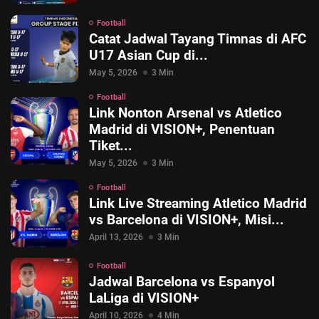
Football
Catat Jadwal Tayang Timnas di AFC
U17 Asian Cup di...
May 5, 2026
3 Min
Football
Link Nonton Arsenal vs Atletico
Madrid di VISION+, Penentuan
Tiket...
May 5, 2026
3 Min
Football
Link Live Streaming Atletico Madrid
© 2026 Vision+. All rights reserved.
vs Barcelona di VISION+, Misi...
April 13, 2026
3 Min
Football
Jadwal Barcelona vs Espanyol
LaLiga di VISION+
April 10, 2026
4 Min