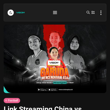
Indonesia vs Kamboja Hari Ini...
July 27, 2026
4 Min
Formula 1 Hungarian Grand Prix...
July 23, 2026
4 Min
Football
Link Streaming China vs