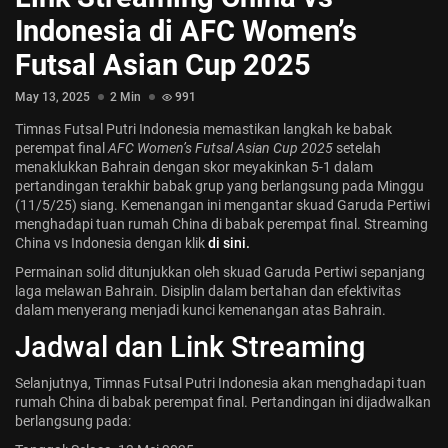
Jadwal ASEAN Hyundai Cup 2026...
Indonesia di AFC Women’s
July 22, 2026
3 Min
Futsal Asian Cup 2025
May 13, 2025
2 Min
991
Timnas Futsal Putri Indonesia memastikan langkah ke babak
perempat final
AFC Women’s Futsal Asian Cup 2025
setelah
menaklukkan Bahrain dengan skor meyakinkan 5-1 dalam
pertandingan terakhir babak grup yang berlangsung pada Minggu
(11/5/25) siang. Kemenangan ini mengantar skuad Garuda Pertiwi
menghadapi tuan rumah China di babak perempat final. Streaming
China vs Indonesia dengan klik
di sini.
Permainan solid ditunjukkan oleh skuad Garuda Pertiwi sepanjang
laga melawan Bahrain. Disiplin dalam bertahan dan efektivitas
dalam menyerang menjadi kunci kemenangan atas Bahrain.
Jadwal dan Link Streaming
Selanjutnya, Timnas Futsal Putri Indonesia akan menghadapi tuan
rumah China di babak perempat final. Pertandingan ini dijadwalkan
berlangsung pada: