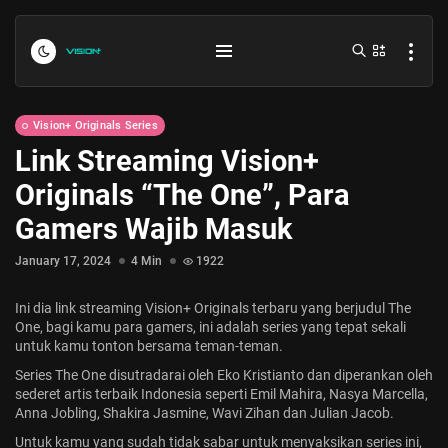
Vision+ Originals Series
Link Streaming Vision+
Originals “The One”, Para
Gamers Wajib Masuk
January 17, 2024
4 Min
1922
Indonesia vs Kamboja Hari Ini...
Ini dia link streaming Vision+ Originals terbaru yang berjudul The
July 27, 2026
4 Min
One, bagi kamu para gamers, ini adalah series yang tepat sekali
untuk kamu tonton bersama teman-teman.
Series
The One
disutradarai oleh Eko Kristianto dan diperankan oleh
Formula 1 Hungarian Grand Prix...
sederet artis terbaik Indonesia seperti Emil Mahira, Nasya Marcella,
July 23, 2026
4 Min
Anna Jobling, Shakira Jasmine, Wavi Zihan dan Julian Jacob.
Untuk kamu yang sudah tidak sabar untuk menyaksikan series ini,