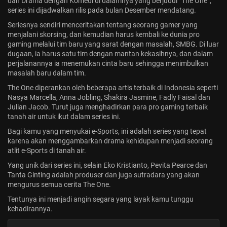
dan Drama dengan Komedi di dalamnya yang berjudul “The One”,
series ini dijadwalkan rilis pada bulan Desember mendatang.
Seriesnya sendiri menceritakan tentang seorang gamer yang
menjalani skorsing, dan kemudian harus kembali ke dunia pro
gaming melalui tim baru yang sarat dengan masalah, SMBG. Di luar
dugaan, ia harus satu tim dengan mantan kekasihnya, dan dalam
perjalanannya ia menemukan cinta baru sehingga menimbulkan
masalah baru dalam tim.
The One diperankan oleh beberapa artis terbaik di Indonesia seperti
Nasya Marcella, Anna Jobling, Shakira Jasmine, Fadly Faisal dan
Julian Jacob. Turut juga menghadirkan para pro gaming terbaik
tanah air untuk ikut dalam series ini.
Bagi kamu yang menyukai e-Sports, ini adalah series yang tepat
karena akan menggambarkan drama kehidupan menjadi seorang
atlit e-Sports di tanah air.
Yang unik dari series ini, selain Eko Kristianto, Pevita Pearce dan
Tanta Ginting adalah produser dan juga sutradara yang akan
mengurus semua cerita The One.
Tentunya ini menjadi angin segara yang layak kamu tunggu
kehadirannya.