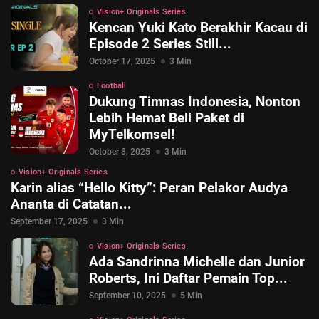
Vision+ Originals Series
Kencan Yuki Kato Berakhir Kacau di
Episode 2 Series Still...
October 17, 2025
3 Min
Football
Dukung Timnas Indonesia, Nonton
Lebih Hemat Beli Paket di
MyTelkomsel!
October 8, 2025
3 Min
Vision+ Originals Series
Karin alias “Hello Kitty”: Peran Pelakor Audya
Ananta di Catatan...
September 17, 2025
3 Min
Vision+ Originals Series
© 2026 Vision+. All rights reserved.
Ada Sandrinna Michelle dan Junior
Roberts, Ini Daftar Pemain Top...
September 10, 2025
5 Min