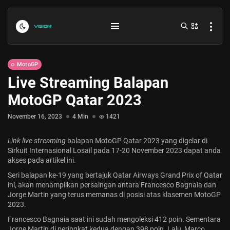
MotoGP
Live Streaming Balapan
MotoGP Qatar 2023
November 16, 2023
4 Min
1421
Link live streaming
balapan MotoGP Qatar 2023 yang digelar di
Indonesia vs Kamboja Hari Ini...
Sirkuit Internasional Losail pada 17-20 November 2023 dapat anda
akses pada artikel ini.
July 27, 2026
4 Min
Seri balapan ke-19 yang bertajuk
Qatar Airways Grand Prix of Qatar
ini, akan menampilkan persaingan antara Francesco Bagnaia dan
Formula 1 Hungarian Grand Prix...
Jorge Martin yang terus memanas di posisi atas klasemen MotoGP
2023.
July 23, 2026
4 Min
Francesco Bagnaia saat ini sudah mengoleksi 412 poin. Sementara
Jorge Martin di peringkat kedua dengan 398 poin. Lalu, Marco