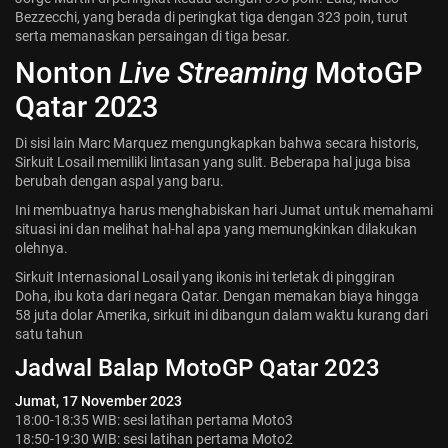
Bezzecchi, yang berada di peringkat tiga dengan 323 poin, turut
Jadwal ASEAN Hyundai Cup 2026...
serta memanaskan persaingan di tiga besar.
July 22, 2026
3 Min
Nonton
Live Streaming
MotoGP
Qatar 2023
Di sisi lain Marc Marquez mengungkapkan bahwa secara historis,
Sirkuit Losail memiliki lintasan yang sulit. Beberapa hal juga bisa
berubah dengan aspal yang baru.
Ini membuatnya harus menghabiskan hari Jumat untuk memahami
situasi ini dan melihat hal-hal apa yang memungkinkan dilakukan
olehnya.
Sirkuit Internasional Losail yang ikonis ini terletak di pinggiran
Doha, ibu kota dari negara Qatar. Dengan memakan biaya hingga
58 juta dolar Amerika, sirkuit ini dibangun dalam waktu kurang dari
satu tahun
Jadwal Balap MotoGP Qatar 2023
Jumat, 17 November 2023
18:00-18:35 WIB: sesi latihan pertama Moto3
18:50-19:30 WIB: sesi latihan pertama Moto2