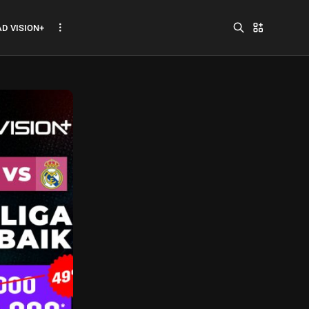
D VISION+
Jadwal ASEAN Hyundai
Cup 2026...
July 22, 2026
3 Min