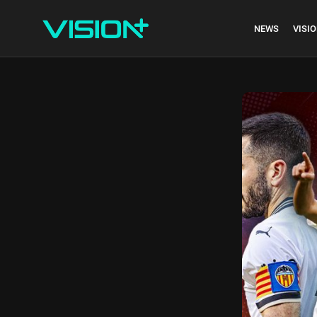
NEWS
VISIO
Indonesia vs Kam
Hari Ini...
July 27, 2026
4 Min