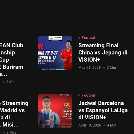
Football
SEAN Club
Streaming Final
nship
China vs Jepang di
Cup
VISION+
: Buriram
May 21, 2026
2 Min
s...
6
3 Min
Football
e Streaming
Jadwal Barcelona
 Madrid vs
vs Espanyol LaLiga
a di
di VISION+
 Misi...
April 10, 2026
4 Min
6
3 Min