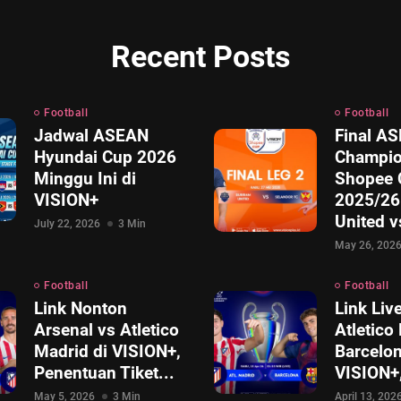
Recent Posts
Football
Football
Jadwal ASEAN
Final A
Hyundai Cup 2026
Champio
Minggu Ini di
Shopee 
VISION+
2025/26
United v
July 22, 2026
3 Min
May 26, 202
Football
Football
Link Nonton
Link Liv
Arsenal vs Atletico
Atletico
Madrid di VISION+,
Barcelon
Penentuan Tiket...
VISION+,
May 5, 2026
3 Min
April 13, 202