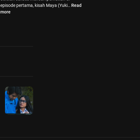
episode pertama, kisah Maya (Yuki…
Read
more
!
i
.