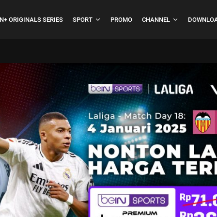
N+ ORIGINALS SERIES
SPORT
PROMO
CHANNEL
DOWNLOA
boja
Formula 1 Hungarian
Grand Prix...
July 23, 2026
4 Min