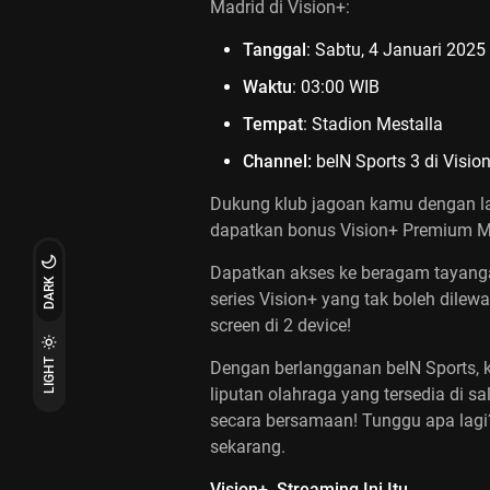
Madrid di Vision+:
Tanggal
: Sabtu, 4 Januari 2025
Waktu
: 03:00 WIB
Tempat
: Stadion Mestalla
Channel:
beIN Sports 3 di Vision
Dukung klub jagoan kamu dengan la
dapatkan bonus Vision+ Premium M
Dapatkan akses ke beragam tayangan
DARK
series Vision+ yang tak boleh dilewa
screen di 2 device!
LIGHT
Dengan berlangganan beIN Sports, 
liputan olahraga yang tersedia di s
secara bersamaan! Tunggu apa lagi
sekarang.
Vision+, Streaming Ini Itu