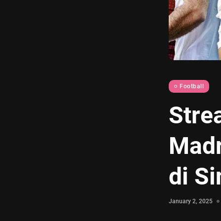
Football
Stre
Madr
di Si
January 2, 2025