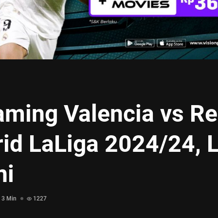
aming Valencia vs Re
id LaLiga 2024/24, L
ni
3 Min
1227