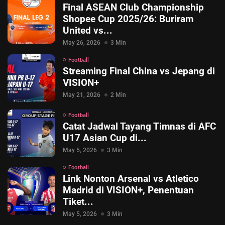
Final ASEAN Club Championship
Shopee Cup 2025/26: Buriram
United vs...
May 26, 2026
3 Min
Football
Streaming Final China vs Jepang di
VISION+
May 21, 2026
2 Min
Football
Catat Jadwal Tayang Timnas di AFC
U17 Asian Cup di...
May 5, 2026
3 Min
Football
Link Nonton Arsenal vs Atletico
© 2026 Vision+. All rights reserved.
Madrid di VISION+, Penentuan
Tiket...
May 5, 2026
3 Min