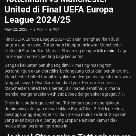
Jadwal ASEAN Hyundai Cup 2026...
United di Final UEFA Europa
July 22, 2026
3 Min
League 2024/25
May 22, 2025
3 Min
904
Final UEFA Europa League 2024/25 akan menghadirkan duel
antara dua raksasa, Tottenham Hotspur melawan Manchester
United di Stadion San Mames. Streaming dengan klik
di sini.
Laga
ini menjadi momen penting bagi kedua tim.
Dengan kekuatan penuh yang dimiliki masing-masing tim,
pertandingan akan diprediksi berlangsung ketat dan penuh drama.
Manchester United tampil meyakinkan dengan mengalahkan lawan
tangguh seperti Real Sociedad dan Lyon. Performa impresif
Manchester United terus berlanjut di babak semifinal, di mana
mereka mengandaskan Athletic Bilbao dengan skor agregat 7-1.
Di sisi lain, pada laga semifinal, Tottenham juga menunjukkan
dominasinya dengan menaklukkan Bodø/Glimt 2-0 di leg kedua,
sehingga unggul agregat 1-5 dan melaju mulus ke final. Siapakah
yang akan berjaya di panggung Eropa? Pastikan kamu tidak
melewatkan pertandingan seru ini.