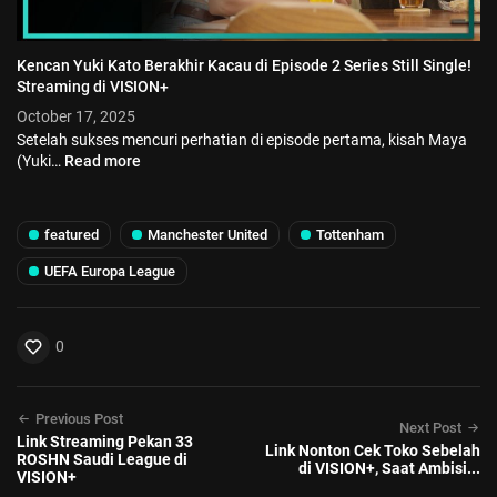
Kencan Yuki Kato Berakhir Kacau di Episode 2 Series Still Single!
Streaming di VISION+
October 17, 2025
Setelah sukses mencuri perhatian di episode pertama, kisah Maya
(Yuki…
Read more
featured
Manchester United
Tottenham
UEFA Europa League
0
Previous Post
Next Post
Link Streaming Pekan 33
Link Nonton Cek Toko Sebelah
ROSHN Saudi League di
di VISION+, Saat Ambisi...
VISION+